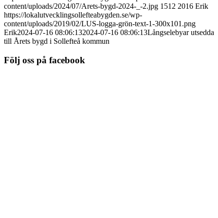
content/uploads/2024/07/Arets-bygd-2024-_-2.jpg
1512
2016
Erik
https://lokalutvecklingsollefteabygden.se/wp-
content/uploads/2019/02/LUS-logga-grön-text-1-300x101.png
Erik
2024-07-16 08:06:13
2024-07-16 08:06:13
Långselebyar utsedda
till Årets bygd i Sollefteå kommun
Följ oss på facebook