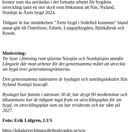
kronor som ska användas i det fortsatta arbetet för bygdens
utveckling samt en stor skylt som förkunnar att Näs, Nyland,
Nordsjö är Årets bygd 2024.
Tidigare år har utmärkelsen ”Årets bygd i Sollefteå kommun” bland
annat gått till Österforse, Edsele, Lungsjöbygden, Björkåbruk och
Resele.
Motivering:
Tre byar i förening runt sjöarna Nässjön och Nordsjösjön utanför
Långsele där man arbetar för det gemensamma målet att utveckla
sin bygd över generationsgränserna.
Den gemensamma nämnaren är byalaget och samlingslokalen Näs
Nyland Nordsjö byacafé.
Byalaget har funnits i närmare 30 år, har drygt 90 medlemmar och
tillsammans har de tidigare tagit fram en utvecklingsplan för sin
bygd, en utvecklingsplan som nu har reviderats och tar sikte på
2027.
Foto: Erik Löfgren, LUS
https://lokalutvecklingsollefteabygden.se/wp-