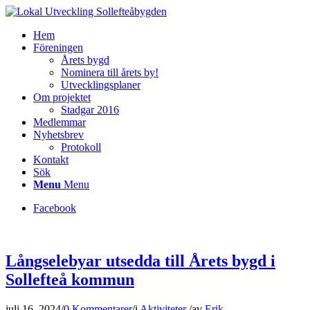
Hem
Föreningen
Årets bygd
Nominera till årets by!
Utvecklingsplaner
Om projektet
Stadgar 2016
Medlemmar
Nyhetsbrev
Protokoll
Kontakt
Sök
Menu
Menu
Facebook
Långselebyar utsedda till Årets bygd i
Sollefteå kommun
juli 16, 2024
/
0 Kommentarer
/
i
Aktiviteter
/
av
Erik